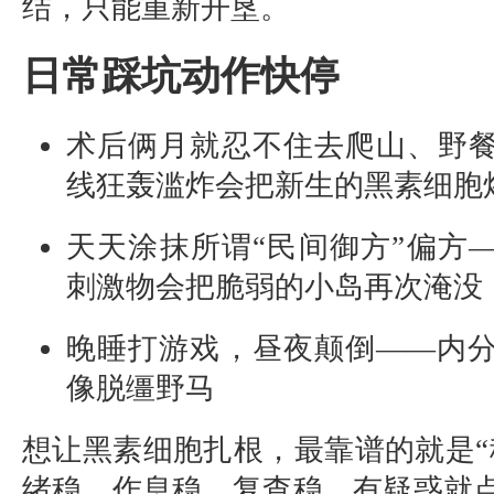
结，只能重新开垦。
日常踩坑动作快停
术后俩月就忍不住去爬山、野
线狂轰滥炸会把新生的黑素细胞烤
天天涂抹所谓“民间御方”偏方
刺激物会把脆弱的小岛再次淹没
晚睡打游戏，昼夜颠倒——内
像脱缰野马
想让黑素细胞扎根，最靠谱的就是“
绪稳、作息稳、复查稳。有疑惑就