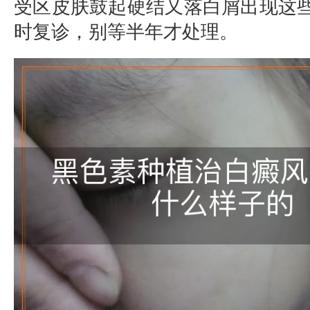
受区皮肤鼓起硬结又落白屑出现这
时复诊，别等半年才处理。